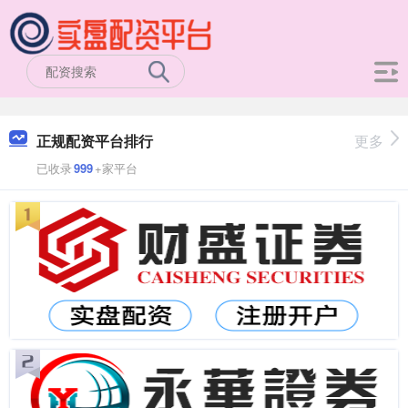
正规配资平台排行
更多
已收录
999
+家平台