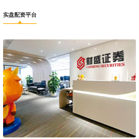
实盘配资平台