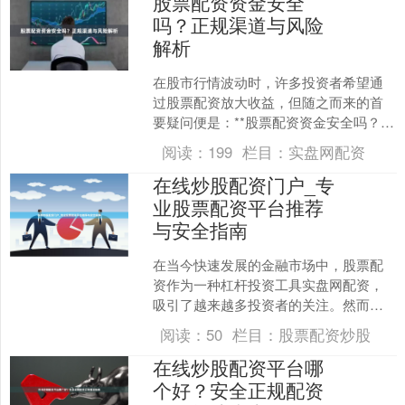
股票配资资金安全
吗？正规渠道与风险
解析
在股市行情波动时，许多投资者希望通
过股票配资放大收益，但随之而来的首
要疑问便是：**股票配资资金安全吗？**
本文将深入解析股票配资的资金安全
阅读：
199
栏目：
实盘网配资
性、正规渠道的识别....
在线炒股配资门户_专
业股票配资平台推荐
与安全指南
在当今快速发展的金融市场中，股票配
资作为一种杠杆投资工具实盘网配资，
吸引了越来越多投资者的关注。然而，
面对众多的在线炒股配资门户，如何选
阅读：
50
栏目：
股票配资炒股
择一个专业、安全的平台成....
在线炒股配资平台哪
个好？安全正规配资