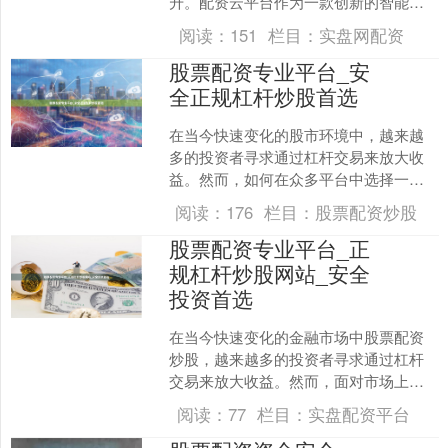
升。配资云平台作为一款创新的智能杠
杆交易工具，正凭借其技术优势与便捷
阅读：
151
栏目：
实盘网配资
体验，成为越来越多投资者优....
股票配资专业平台_安
全正规杠杆炒股首选
在当今快速变化的股市环境中，越来越
多的投资者寻求通过杠杆交易来放大收
益。然而，如何在众多平台中选择一个
安全正规的股票配资平台实盘网配资，
阅读：
176
栏目：
股票配资炒股
成为每位投资者必须面对的....
股票配资专业平台_正
规杠杆炒股网站_安全
投资首选
在当今快速变化的金融市场中股票配资
炒股，越来越多的投资者寻求通过杠杆
交易来放大收益。然而，面对市场上众
多的配资平台，如何选择一个**正规杠杆
阅读：
77
栏目：
实盘配资平台
炒股网站**，确保资....