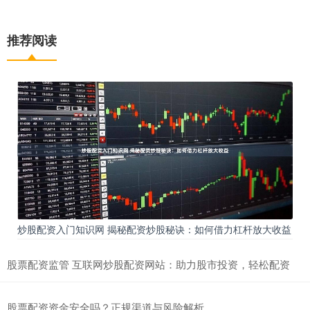
推荐阅读
炒股配资入门知识网 揭秘配资炒股秘诀：如何借力杠杆放大收益
股票配资监管 互联网炒股配资网站：助力股市投资，轻松配资
股票配资资金安全吗？正规渠道与风险解析