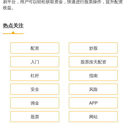
易平台，用户可以轻松获取资金，快速进行股票操作，提升配资
收益。
热点关注
配资
炒股
入门
股票按天配资
杠杆
指南
安全
风险
佣金
APP
股票
网站