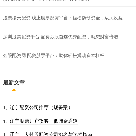
股票按天配资 线上股票配资平台：轻松撬动资金，放大收益
深圳股票配资平台 配资炒股首选优秀配资，助您财富倍增
金股配资网 配资股票平台：助你轻松撬动资本杠杆
最新文章
辽宁配资公司推荐（规备案）
1、
辽宁股票开户攻略，低佣金通道
1、
辽宁十大炒股配资公司排名与选择指南
1、