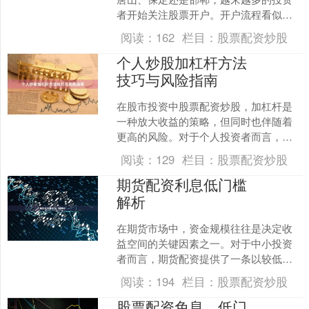
者开始关注股票开户。开户流程看似简
单，但如何拿到**低佣金**、避开隐藏收
阅读：
162
栏目：
股票配资炒股
费，才是真正的关键....
个人炒股加杠杆方法
技巧与风险指南
在股市投资中股票配资炒股，加杠杆是
一种放大收益的策略，但同时也伴随着
更高的风险。对于个人投资者而言，了
解加杠杆的方法与风险至关重要。本文
阅读：
129
栏目：
股票配资炒股
将为您详细解析个人炒股加....
期货配资利息低门槛
解析
在期货市场中，资金规模往往是决定收
益空间的关键因素之一。对于中小投资
者而言，期货配资提供了一条以较低门
槛参与大额交易的路径。其中实盘网配
阅读：
194
栏目：
股票配资炒股
资，“利息低、门槛低”成....
股票配资免息，低门