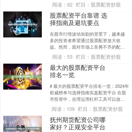
择安全合规的平台成为投资者最关心的
阅读：
62
栏目：
股票配资炒股
问题。本文将从监管资质、资....
股票配资平台靠谱 选
择指南及避坑要点
在股市行情波动加剧的背景下，越来越
多的投资者希望通过股票配资放大收
益。然而，面对市场上良莠不齐的配资
平台，如何找到真正**股票配资平台靠谱
阅读：
53
栏目：
股票配资炒股
**的选择，成为投资者....
最大的股票配资平台
排名一览
# 最大的股票配资平台排名一览：2024年
权威榜单与选择指南实盘配资平台 在股
市投资中，合理运用杠杆工具可以放大
收益，但选择正规、安全的配资平台至
阅读：
109
栏目：
股票配资炒股
关重要。本文为....
抚州期货配资公司哪
家好？正规安全平台