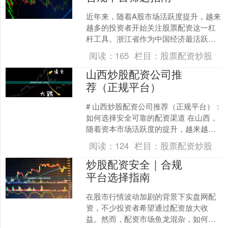
近年来，随着A股市场活跃度提升，越来
越多的投资者开始关注股票配资这一杠
杆工具。浙江省作为中国经济最活跃的
省份之一，杭州、宁波、温州等地涌现
阅读：
165
栏目：
股票配资炒股
出众多配资公司。然而，....
山西炒股配资公司推
荐（正规平台）
# 山西炒股配资公司推荐（正规平台）：
如何选择安全可靠的配资渠道 在山西，
随着资本市场活跃度的提升，越来越多
的投资者开始关注股票配资这一杠杆工
阅读：
124
栏目：
股票配资炒股
具。然而，市场上配....
炒股配资安全｜合规
平台选择指南
在股市行情波动加剧的背景下实盘网配
资，不少投资者希望通过配资放大收
益。然而，配资市场鱼龙混杂，如何选