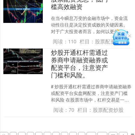
槛高效融资
在当今瞬息万变的金融市场中，资金流
动性往往是决定投资成败的关键因素。
对于广大投资者而言，如何以更低的成
本、更快的速度获取充足的交易资金实
阅读：
110
栏目：
股票配资炒股
盘配资平台，成为实现财富....
炒股开通杠杆需通过
券商申请融资融券或
配资平台，注意资产
门槛和风险。
# 炒股开通杠杆需通过券商申请融资融券
或配资平台实盘网配资，注意资产门槛
和风险 在股票市场中，杠杆交易是一把
双刃剑，既能放大收益，也可能加剧亏
阅读：
70
栏目：
股票配资炒股
损。对于希望扩大资....