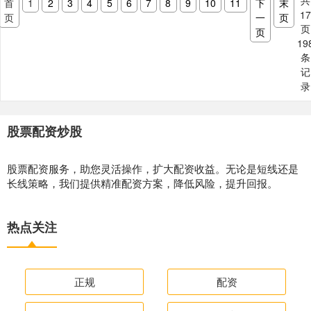
共
首
1
2
3
4
5
6
7
8
9
10
11
下
末
1
页
一
页
页
页
19
条
记
录
股票配资炒股
股票配资服务，助您灵活操作，扩大配资收益。无论是短线还是
长线策略，我们提供精准配资方案，降低风险，提升回报。
热点关注
正规
配资