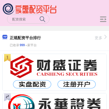
正规配资平台排行
更多
已收录
999
+家平台