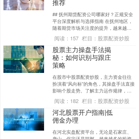
推荐
## 抚州期货配资公司哪家好？正规安全
平台深度解析与选择指南 在抚州地区，
随着期货市场关注度的提升，越来越多
的投资者开始寻求期货配资服务以扩大
阅读：
157
栏目：
股票配资炒股
交易规模。然而，“....
股票主力操盘手法揭
秘：如何识别与跟庄
策略
在股市中股票配资炒股，主力资金往往
扮演着“风向标”的角色，其操盘手法直接
影响个股走势。了解主力运作规律，识
别其操作痕迹，并制定合理的跟庄策
阅读：
182
栏目：
股票配资炒股
略，是许多投资者追求的....
河北股票开户指南|低
佣金办理
在河北实盘配资平台，无论是石家庄、
唐山、保定还是邯郸，越来越多的投资