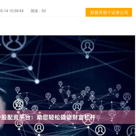
-14 10:39:43
阅读：53
炒股开那个证券公司