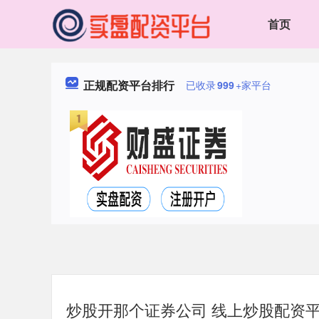
首页
正规配资平台排行
已收录
999
+家平台
炒股开那个证券公司 线上炒股配资