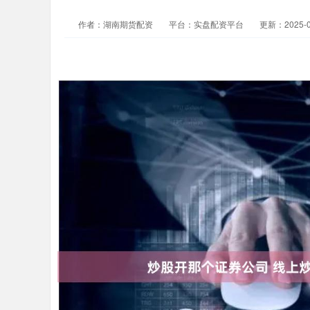
作者：湖南期货配资
平台：实盘配资平台
更新：2025-03