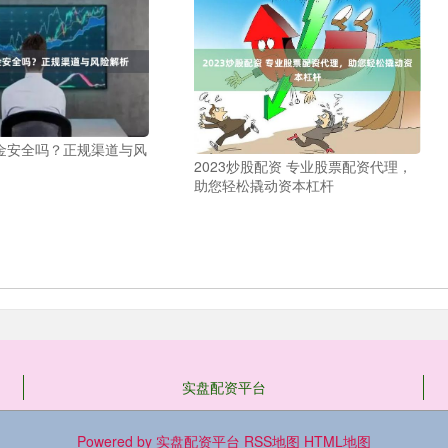
金安全吗？正规渠道与风
2023炒股配资 专业股票配资代理，
助您轻松撬动资本杠杆
实盘配资平台
Powered by
实盘配资平台
RSS地图
HTML地图