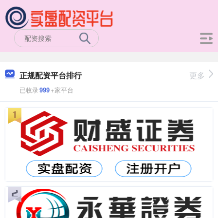
正规配资平台排行
更多
已收录
999
+家平台