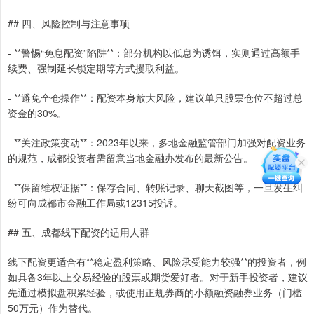
## 四、风险控制与注意事项
- **警惕“免息配资”陷阱**：部分机构以低息为诱饵，实则通过高额手
续费、强制延长锁定期等方式攫取利益。
- **避免全仓操作**：配资本身放大风险，建议单只股票仓位不超过总
资金的30%。
- **关注政策变动**：2023年以来，多地金融监管部门加强对配资业务
的规范，成都投资者需留意当地金融办发布的最新公告。
- **保留维权证据**：保存合同、转账记录、聊天截图等，一旦发生纠
纷可向成都市金融工作局或12315投诉。
## 五、成都线下配资的适用人群
线下配资更适合有**稳定盈利策略、风险承受能力较强**的投资者，例
如具备3年以上交易经验的股票或期货爱好者。对于新手投资者，建议
先通过模拟盘积累经验，或使用正规券商的小额融资融券业务（门槛
50万元）作为替代。