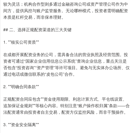
较为灵活；机构合作型则多通过金融咨询公司或资产管理公司作为中
间方，提供风控与账户监管服务。无论哪种模式，投资者需明确配资
本质是杠杆交易，而非保本理财。
## 二、选择正规配资渠道的三大关键
1. **核实公司资质**
在成都开展配资业务的公司，需具备合法的营业执照及经营范围。投
资者可通过“国家企业信用信息公示系统”查询企业信息，重点关注是
否包含“投资咨询”“资产管理”等许可项目。避免与无实体办公场所、仅
通过电话或微信联系的“皮包公司”合作。
2. **明确合同条款**
正规配资合同应包含**资金使用期限、利息计算方式、平仓线设置、
追加保证金规则**等核心内容。特别注意“账户操作权归属”条款——合
法配资通常由投资者自主交易，配资方仅监控风险，而非干预操作。
3. **资金安全隔离**