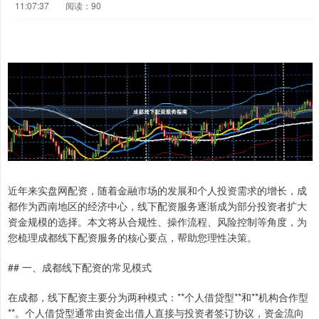
11:07:37
阅读：90
近年来实盘网配资，随着金融市场的发展和个人投资需求的增长，成
都作为西南地区的经济中心，线下配资服务逐渐成为部分投资者扩大
资金规模的选择。本文将从合规性、操作流程、风险控制等角度，为
您梳理成都线下配资服务的核心要点，帮助您理性决策。
## 一、成都线下配资的常见模式
在成都，线下配资主要分为两种模式：**个人借贷型**和**机构合作型
**。个人借贷型通常由资金出借人直接与投资者签订协议，资金流向