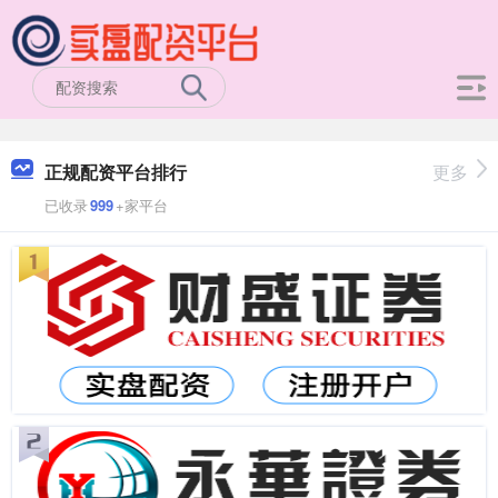
正规配资平台排行
更多
已收录
999
+家平台