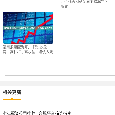
用性适合网站发布不超30字的
标题
福州股票配资开户 配资炒股
网：高杠杆，高收益，谨慎入场
相关更新
浙江配资公司推荐 | 合规平台筛选指南