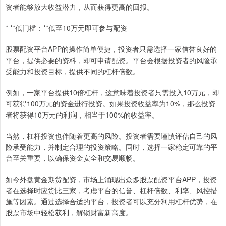
资者能够放大收益潜力，从而获得更高的回报。
* **低门槛：**低至10万元即可参与配资
股票配资平台APP的操作简单便捷，投资者只需选择一家信誉良好的
平台，提供必要的资料，即可申请配资。平台会根据投资者的风险承
受能力和投资目标，提供不同的杠杆倍数。
例如，一家平台提供10倍杠杆，这意味着投资者只需投入10万元，即
可获得100万元的资金进行投资。如果投资收益率为10%，那么投资
者将获得10万元的利润，相当于100%的收益率。
当然，杠杆投资也伴随着更高的风险。投资者需要谨慎评估自己的风
险承受能力，并制定合理的投资策略。同时，选择一家稳定可靠的平
台至关重要，以确保资金安全和交易顺畅。
如今外盘黄金期货配资，市场上涌现出众多股票配资平台APP，投资
者在选择时应货比三家，考虑平台的信誉、杠杆倍数、利率、风控措
施等因素。通过选择合适的平台，投资者可以充分利用杠杆优势，在
股票市场中轻松获利，解锁财富新高度。