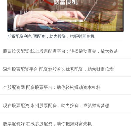
期货配资利息 票配资：助力投资，把握财富良机
股票按天配资 线上股票配资平台：轻松撬动资金，放大收益
深圳股票配资平台 配资炒股首选优秀配资，助您财富倍增
金股配资网 配资股票平台：助你轻松撬动资本杠杆
现在股票配资 永州股票配资：助力投资，成就财富梦想
股票配资好 在线炒股配资，助你把握财富先机