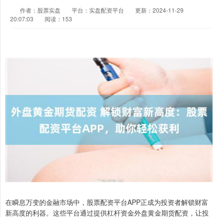
作者：股票实盘
平台：实盘配资平台
更新：2024-11-29
20:07:03
阅读：153
在瞬息万变的金融市场中，股票配资平台APP正成为投资者解锁财富
新高度的利器。这些平台通过提供杠杆资金外盘黄金期货配资，让投